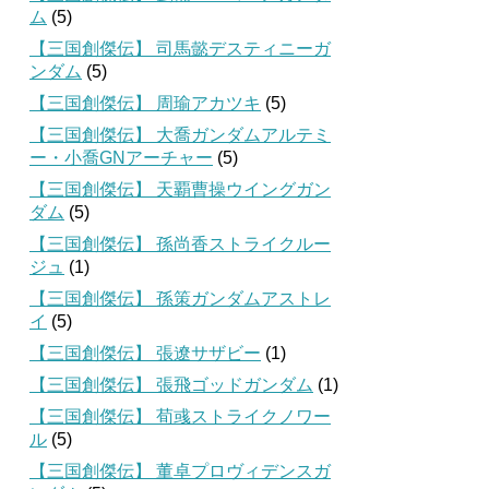
ム
(5)
【三国創傑伝】 司馬懿デスティニーガ
ンダム
(5)
【三国創傑伝】 周瑜アカツキ
(5)
【三国創傑伝】 大喬ガンダムアルテミ
ー・小喬GNアーチャー
(5)
【三国創傑伝】 天覇曹操ウイングガン
ダム
(5)
【三国創傑伝】 孫尚香ストライクルー
ジュ
(1)
【三国創傑伝】 孫策ガンダムアストレ
イ
(5)
【三国創傑伝】 張遼サザビー
(1)
【三国創傑伝】 張飛ゴッドガンダム
(1)
【三国創傑伝】 荀彧ストライクノワー
ル
(5)
【三国創傑伝】 董卓プロヴィデンスガ