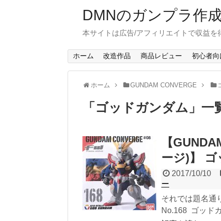
DMNのガンプラ作
本サイトは広告/アフィリエイトで収益を
ホーム
改造作品
商品レビュー
初心者向
ホーム
GUNDAM CONVERGE
「
ゴッドガンダム
」
一
【GUNDA
ージ)】 
2017/10/10
ー
それでは題名通り【
No.168 ゴッ