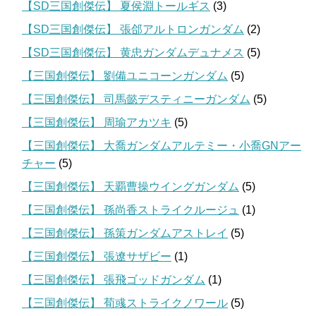
【SD三国創傑伝】 夏侯淵トールギス
(3)
【SD三国創傑伝】 張郃アルトロンガンダム
(2)
【SD三国創傑伝】 黄忠ガンダムデュナメス
(5)
【三国創傑伝】 劉備ユニコーンガンダム
(5)
【三国創傑伝】 司馬懿デスティニーガンダム
(5)
【三国創傑伝】 周瑜アカツキ
(5)
【三国創傑伝】 大喬ガンダムアルテミー・小喬GNアー
チャー
(5)
【三国創傑伝】 天覇曹操ウイングガンダム
(5)
【三国創傑伝】 孫尚香ストライクルージュ
(1)
【三国創傑伝】 孫策ガンダムアストレイ
(5)
【三国創傑伝】 張遼サザビー
(1)
【三国創傑伝】 張飛ゴッドガンダム
(1)
【三国創傑伝】 荀彧ストライクノワール
(5)