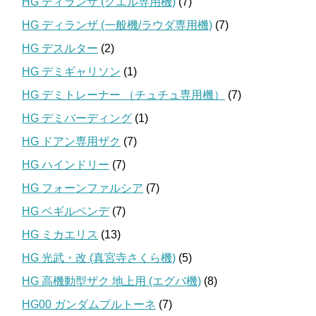
HG ディランザ (グエル専用機)
(7)
HG ディランザ (一般機/ラウダ専用機)
(7)
HG デスルター
(2)
HG デミギャリソン
(1)
HG デミトレーナー （チュチュ専用機）
(7)
HG デミバーディング
(1)
HG ドアン専用ザク
(7)
HG ハインドリー
(7)
HG フォーンファルシア
(7)
HG ベギルペンデ
(7)
HG ミカエリス
(13)
HG 光武・改 (真宮寺さくら機)
(5)
HG 高機動型ザク 地上用 (エグバ機)
(8)
HG00 ガンダムプルトーネ
(7)