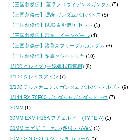
【三国創傑伝】 董卓プロヴィデンスガンダム
(5)
【三国創傑伝】 馬超ガンダムバルバトス
(5)
【三国創傑伝】BUG & 部隊兵 セット
(1)
【三国創傑伝】呂布ナイチンゲール
(4)
【三国創傑伝】諸葛亮フリーダムガンダム
(6)
【三国創傑伝】貂蝉クシャトリヤ
(10)
1/100 グレイズ (一般機/指揮官機)
(8)
1/100 グレイズアイン
(7)
1/100 フルメカニクス ガンダム バルバトスルプス
(9)
1/144 RX-78F00 ガンダム＆ガンダムドック
(7)
30MM
(1)
30MM EXM-H15A アチェルビー (TYPE-A)
(1)
30MM エグザビークル (多脚メカVer.)
(1)
30MS SIS-G00 リシェッタ[カラーA]
(5)