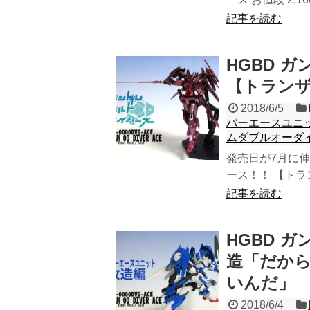
記事を読む
HGBD 
【トランザム
2018/6/5
バーエースユニ
ムダブルオーダ
発売日が7月に伸び
ース！！ 【トランザ
記事を読む
HGBD 
造「だか
いんだ」
2018/6/4