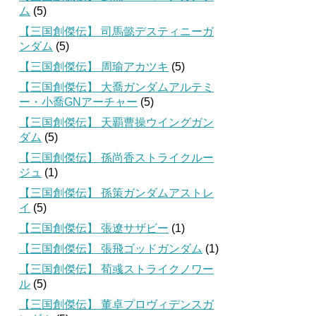
ム
(5)
【三国創傑伝】 司馬懿デスティニーガ
ンダム
(5)
【三国創傑伝】 周瑜アカツキ
(5)
【三国創傑伝】 大喬ガンダムアルテミ
ー・小喬GNアーチャー
(5)
【三国創傑伝】 天覇曹操ウイングガン
ダム
(5)
【三国創傑伝】 孫尚香ストライクルー
ジュ
(1)
【三国創傑伝】 孫策ガンダムアストレ
イ
(5)
【三国創傑伝】 張遼サザビー
(1)
【三国創傑伝】 張飛ゴッドガンダム
(1)
【三国創傑伝】 荀彧ストライクノワー
ル
(5)
【三国創傑伝】 董卓プロヴィデンスガ