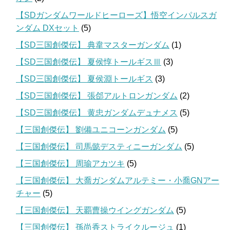
【SDガンダムワールドヒーローズ】悟空インパルスガ
ンダム DXセット
(5)
【SD三国創傑伝】 典韋マスターガンダム
(1)
【SD三国創傑伝】 夏侯惇トールギスⅢ
(3)
【SD三国創傑伝】 夏侯淵トールギス
(3)
【SD三国創傑伝】 張郃アルトロンガンダム
(2)
【SD三国創傑伝】 黄忠ガンダムデュナメス
(5)
【三国創傑伝】 劉備ユニコーンガンダム
(5)
【三国創傑伝】 司馬懿デスティニーガンダム
(5)
【三国創傑伝】 周瑜アカツキ
(5)
【三国創傑伝】 大喬ガンダムアルテミー・小喬GNアー
チャー
(5)
【三国創傑伝】 天覇曹操ウイングガンダム
(5)
【三国創傑伝】 孫尚香ストライクルージュ
(1)