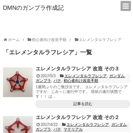
DMNのガンプラ作成記
本サイトは広告/アフィリエイトで収益を得ています
ホーム
初心者向け改造手順
エレメンタルラフレシア
「
エレメンタルラフレシア
」
一覧
エレメンタルラフレシア 改造 その３
2017/5/3
エレメンタルラフレシア
,
ガンダム
,
ガンプラ
,
パテ
,
初心者向け改造手順
1週間ぶりのご無沙汰です。 エレメンタルラフレシア
ですが、じみ～に進行中です。 現状の進行状態で
す！！ は...
記事を読む
エレメンタルラフレシア 改造 その２
2017/4/22
エレメンタルラフレシア
,
ガンダム
,
ガンプラ
,
パテ
,
マテリアル