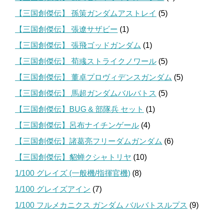
【三国創傑伝】 孫策ガンダムアストレイ
(5)
【三国創傑伝】 張遼サザビー
(1)
【三国創傑伝】 張飛ゴッドガンダム
(1)
【三国創傑伝】 荀彧ストライクノワール
(5)
【三国創傑伝】 董卓プロヴィデンスガンダム
(5)
【三国創傑伝】 馬超ガンダムバルバトス
(5)
【三国創傑伝】BUG & 部隊兵 セット
(1)
【三国創傑伝】呂布ナイチンゲール
(4)
【三国創傑伝】諸葛亮フリーダムガンダム
(6)
【三国創傑伝】貂蝉クシャトリヤ
(10)
1/100 グレイズ (一般機/指揮官機)
(8)
1/100 グレイズアイン
(7)
1/100 フルメカニクス ガンダム バルバトスルプス
(9)