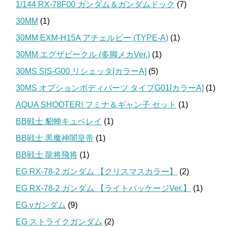
1/144 RX-78F00 ガンダム＆ガンダムドック
(7)
30MM
(1)
30MM EXM-H15A アチェルビー (TYPE-A)
(1)
30MM エグザビークル (多脚メカVer.)
(1)
30MS SIS-G00 リシェッタ[カラーA]
(5)
30MS オプションボディパーツ タイプG01[カラーA]
(1)
AQUA SHOOTER! フミナ＆ギャン子 セット
(1)
BB戦士 貂蝉キュベレイ
(1)
BB戦士 黒魔神闇皇帝
(1)
BB戦士 龍将飛将
(1)
EG RX-78-2 ガンダム 【クリスマスカラー】
(2)
EG RX-78-2 ガンダム 【ライトパッケージVer.】
(1)
EG νガンダム
(9)
EG ストライクガンダム
(2)