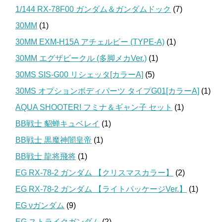
1/144 RX-78F00 ガンダム＆ガンダムドック
(7)
30MM
(1)
30MM EXM-H15A アチェルビー (TYPE-A)
(1)
30MM エグザビークル (多脚メカVer.)
(1)
30MS SIS-G00 リシェッタ[カラーA]
(5)
30MS オプションボディパーツ タイプG01[カラーA]
(1)
AQUA SHOOTER! フミナ＆ギャン子 セット
(1)
BB戦士 貂蝉キュベレイ
(1)
BB戦士 黒魔神闇皇帝
(1)
BB戦士 龍将飛将
(1)
EG RX-78-2 ガンダム 【クリスマスカラー】
(2)
EG RX-78-2 ガンダム 【ライトパッケージVer.】
(1)
EG νガンダム
(9)
EG ストライクガンダム
(2)