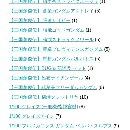
【三国創傑伝】 孫尚香ストライクルージュ
(1)
【三国創傑伝】 孫策ガンダムアストレイ
(5)
【三国創傑伝】 張遼サザビー
(1)
【三国創傑伝】 張飛ゴッドガンダム
(1)
【三国創傑伝】 荀彧ストライクノワール
(5)
【三国創傑伝】 董卓プロヴィデンスガンダム
(5)
【三国創傑伝】 馬超ガンダムバルバトス
(5)
【三国創傑伝】BUG & 部隊兵 セット
(1)
【三国創傑伝】呂布ナイチンゲール
(4)
【三国創傑伝】諸葛亮フリーダムガンダム
(6)
【三国創傑伝】貂蝉クシャトリヤ
(10)
1/100 グレイズ (一般機/指揮官機)
(8)
1/100 グレイズアイン
(7)
1/100 フルメカニクス ガンダム バルバトスルプス
(9)