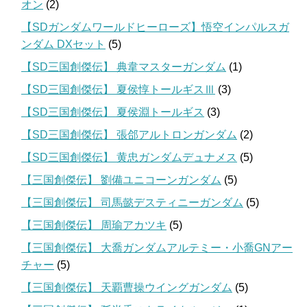
オン
(2)
【SDガンダムワールドヒーローズ】悟空インパルスガ
ンダム DXセット
(5)
【SD三国創傑伝】 典韋マスターガンダム
(1)
【SD三国創傑伝】 夏侯惇トールギスⅢ
(3)
【SD三国創傑伝】 夏侯淵トールギス
(3)
【SD三国創傑伝】 張郃アルトロンガンダム
(2)
【SD三国創傑伝】 黄忠ガンダムデュナメス
(5)
【三国創傑伝】 劉備ユニコーンガンダム
(5)
【三国創傑伝】 司馬懿デスティニーガンダム
(5)
【三国創傑伝】 周瑜アカツキ
(5)
【三国創傑伝】 大喬ガンダムアルテミー・小喬GNアー
チャー
(5)
【三国創傑伝】 天覇曹操ウイングガンダム
(5)