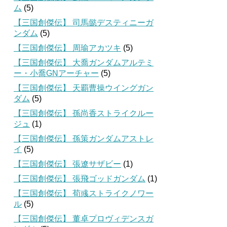
ム
(5)
【三国創傑伝】 司馬懿デスティニーガ
ンダム
(5)
【三国創傑伝】 周瑜アカツキ
(5)
【三国創傑伝】 大喬ガンダムアルテミ
ー・小喬GNアーチャー
(5)
【三国創傑伝】 天覇曹操ウイングガン
ダム
(5)
【三国創傑伝】 孫尚香ストライクルー
ジュ
(1)
【三国創傑伝】 孫策ガンダムアストレ
イ
(5)
【三国創傑伝】 張遼サザビー
(1)
【三国創傑伝】 張飛ゴッドガンダム
(1)
【三国創傑伝】 荀彧ストライクノワー
ル
(5)
【三国創傑伝】 董卓プロヴィデンスガ