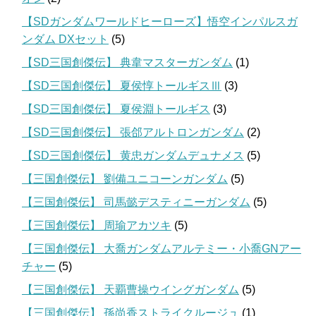
【SDガンダムワールドヒーローズ】悟空インパルスガ
ンダム DXセット
(5)
【SD三国創傑伝】 典韋マスターガンダム
(1)
【SD三国創傑伝】 夏侯惇トールギスⅢ
(3)
【SD三国創傑伝】 夏侯淵トールギス
(3)
【SD三国創傑伝】 張郃アルトロンガンダム
(2)
【SD三国創傑伝】 黄忠ガンダムデュナメス
(5)
【三国創傑伝】 劉備ユニコーンガンダム
(5)
【三国創傑伝】 司馬懿デスティニーガンダム
(5)
【三国創傑伝】 周瑜アカツキ
(5)
【三国創傑伝】 大喬ガンダムアルテミー・小喬GNアー
チャー
(5)
【三国創傑伝】 天覇曹操ウイングガンダム
(5)
【三国創傑伝】 孫尚香ストライクルージュ
(1)