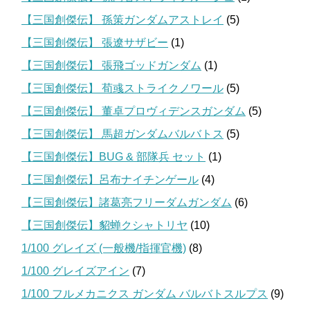
【三国創傑伝】 孫策ガンダムアストレイ
(5)
【三国創傑伝】 張遼サザビー
(1)
【三国創傑伝】 張飛ゴッドガンダム
(1)
【三国創傑伝】 荀彧ストライクノワール
(5)
【三国創傑伝】 董卓プロヴィデンスガンダム
(5)
【三国創傑伝】 馬超ガンダムバルバトス
(5)
【三国創傑伝】BUG & 部隊兵 セット
(1)
【三国創傑伝】呂布ナイチンゲール
(4)
【三国創傑伝】諸葛亮フリーダムガンダム
(6)
【三国創傑伝】貂蝉クシャトリヤ
(10)
1/100 グレイズ (一般機/指揮官機)
(8)
1/100 グレイズアイン
(7)
1/100 フルメカニクス ガンダム バルバトスルプス
(9)