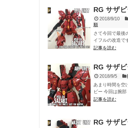
RG サザ
2018/9/10
順
さて今回で最後の
イフルの改造です
記事を読む
RG サザ
2018/9/5
あまり時間を空け
ビー 今回は腕部
記事を読む
RG サザ