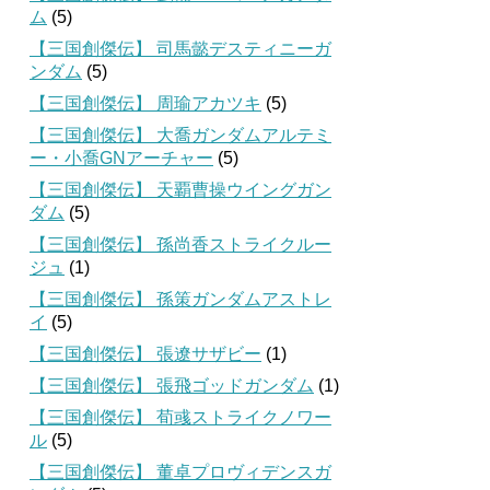
ム
(5)
【三国創傑伝】 司馬懿デスティニーガ
ンダム
(5)
【三国創傑伝】 周瑜アカツキ
(5)
【三国創傑伝】 大喬ガンダムアルテミ
ー・小喬GNアーチャー
(5)
【三国創傑伝】 天覇曹操ウイングガン
ダム
(5)
【三国創傑伝】 孫尚香ストライクルー
ジュ
(1)
【三国創傑伝】 孫策ガンダムアストレ
イ
(5)
【三国創傑伝】 張遼サザビー
(1)
【三国創傑伝】 張飛ゴッドガンダム
(1)
【三国創傑伝】 荀彧ストライクノワー
ル
(5)
【三国創傑伝】 董卓プロヴィデンスガ