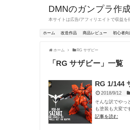
DMNのガンプラ作
本サイトは広告/アフィリエイトで収益を
ホーム
改造作品
商品レビュー
初心者向
ホーム
RG サザビー
「
RG サザビー
」
一覧
RG 1/14
2018/9/12
そんな訳でやっと完
も塗装も大変ですね
記事を読む