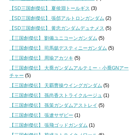
【SD三国創傑伝】 夏侯淵トールギス
(3)
【SD三国創傑伝】 張郃アルトロンガンダム
(2)
【SD三国創傑伝】 黄忠ガンダムデュナメス
(5)
【三国創傑伝】 劉備ユニコーンガンダム
(5)
【三国創傑伝】 司馬懿デスティニーガンダム
(5)
【三国創傑伝】 周瑜アカツキ
(5)
【三国創傑伝】 大喬ガンダムアルテミー・小喬GNアー
チャー
(5)
【三国創傑伝】 天覇曹操ウイングガンダム
(5)
【三国創傑伝】 孫尚香ストライクルージュ
(1)
【三国創傑伝】 孫策ガンダムアストレイ
(5)
【三国創傑伝】 張遼サザビー
(1)
【三国創傑伝】 張飛ゴッドガンダム
(1)