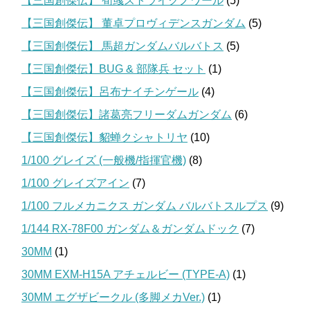
【三国創傑伝】 荀彧ストライクノワール
(5)
【三国創傑伝】 董卓プロヴィデンスガンダム
(5)
【三国創傑伝】 馬超ガンダムバルバトス
(5)
【三国創傑伝】BUG & 部隊兵 セット
(1)
【三国創傑伝】呂布ナイチンゲール
(4)
【三国創傑伝】諸葛亮フリーダムガンダム
(6)
【三国創傑伝】貂蝉クシャトリヤ
(10)
1/100 グレイズ (一般機/指揮官機)
(8)
1/100 グレイズアイン
(7)
1/100 フルメカニクス ガンダム バルバトスルプス
(9)
1/144 RX-78F00 ガンダム＆ガンダムドック
(7)
30MM
(1)
30MM EXM-H15A アチェルビー (TYPE-A)
(1)
30MM エグザビークル (多脚メカVer.)
(1)