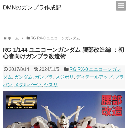
DMNのガンプラ作成記
本サイトは広告/アフィリエイトで収益を得ています
ホーム
RG RX-0 ユニコーンガンダム
RG 1/144 ユニコーンガンダム 腰部改造編 ：初
心者向けガンプラ改造術
2017/8/14
2024/11/5
RG RX-0 ユニコーンガン
ダム
,
ガンダム
,
ガンプラ
,
スジボリ
,
ディテールアップ
,
プラ
バン
,
メタルパーツ
,
ヤスリ