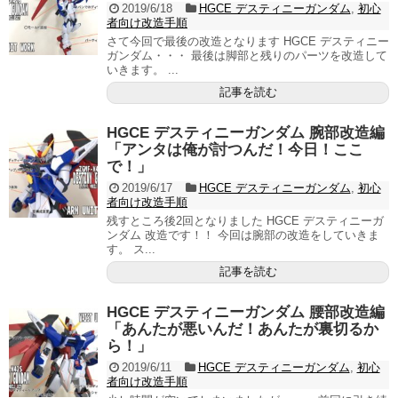
2019/6/18
HGCE デスティニーガンダム
,
初心
者向け改造手順
さて今回で最後の改造となります HGCE デスティニー
ガンダム・・・ 最後は脚部と残りのパーツを改造して
いきます。 ...
記事を読む
HGCE デスティニーガンダム 腕部改造編
「アンタは俺が討つんだ！今日！ここ
で！」
2019/6/17
HGCE デスティニーガンダム
,
初心
者向け改造手順
残すところ後2回となりました HGCE デスティニーガ
ンダム 改造です！！ 今回は腕部の改造をしていきま
す。 ス...
記事を読む
HGCE デスティニーガンダム 腰部改造編
「あんたが悪いんだ！あんたが裏切るか
ら！」
2019/6/11
HGCE デスティニーガンダム
,
初心
者向け改造手順