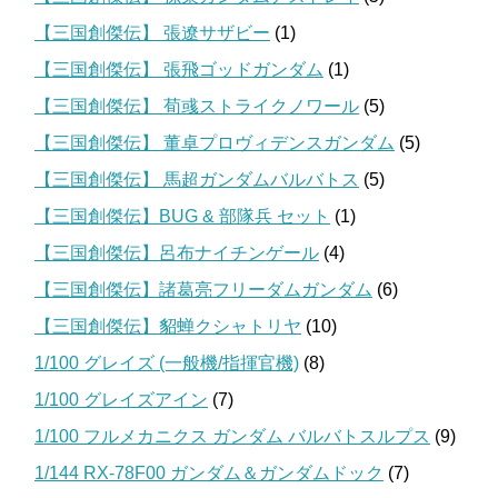
【三国創傑伝】 張遼サザビー
(1)
【三国創傑伝】 張飛ゴッドガンダム
(1)
【三国創傑伝】 荀彧ストライクノワール
(5)
【三国創傑伝】 董卓プロヴィデンスガンダム
(5)
【三国創傑伝】 馬超ガンダムバルバトス
(5)
【三国創傑伝】BUG & 部隊兵 セット
(1)
【三国創傑伝】呂布ナイチンゲール
(4)
【三国創傑伝】諸葛亮フリーダムガンダム
(6)
【三国創傑伝】貂蝉クシャトリヤ
(10)
1/100 グレイズ (一般機/指揮官機)
(8)
1/100 グレイズアイン
(7)
1/100 フルメカニクス ガンダム バルバトスルプス
(9)
1/144 RX-78F00 ガンダム＆ガンダムドック
(7)