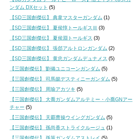
ンダム DXセット
(5)
【SD三国創傑伝】 典韋マスターガンダム
(1)
【SD三国創傑伝】 夏侯惇トールギスⅢ
(3)
【SD三国創傑伝】 夏侯淵トールギス
(3)
【SD三国創傑伝】 張郃アルトロンガンダム
(2)
【SD三国創傑伝】 黄忠ガンダムデュナメス
(5)
【三国創傑伝】 劉備ユニコーンガンダム
(5)
【三国創傑伝】 司馬懿デスティニーガンダム
(5)
【三国創傑伝】 周瑜アカツキ
(5)
【三国創傑伝】 大喬ガンダムアルテミー・小喬GNアー
チャー
(5)
【三国創傑伝】 天覇曹操ウイングガンダム
(5)
【三国創傑伝】 孫尚香ストライクルージュ
(1)
【三国創傑伝】 孫策ガンダムアストレイ
(5)