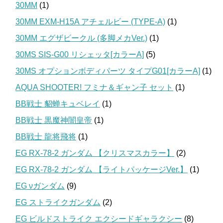
30MM
(1)
30MM EXM-H15A アチェルビー (TYPE-A)
(1)
30MM エグザビークル (多脚メカVer.)
(1)
30MS SIS-G00 リシェッタ[カラーA]
(5)
30MS オプションボディパーツ タイプG01[カラーA]
(1)
AQUA SHOOTER! フミナ＆ギャン子 セット
(1)
BB戦士 貂蝉キュベレイ
(1)
BB戦士 黒魔神闇皇帝
(1)
BB戦士 龍将飛将
(1)
EG RX-78-2 ガンダム 【クリスマスカラー】
(2)
EG RX-78-2 ガンダム 【ライトパッケージVer.】
(1)
EG νガンダム
(9)
EG ストライクガンダム
(2)
EG ビルドストライク エクシードギャラクシー
(8)