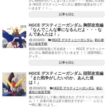
少し時間が空いてしまいましたが・・・ 前回に引き続
き HGCE デスティニーガンダム 腰部の改造を行って
いきます ！！ ...
記事を読む
HGCE デスティニーガンダム 胸部改造編
「なんでこんな事になるんだよ・・・な
んであんたは！」
2019/6/5
HGCE デスティニーガンダム
,
初心者
向け改造手順
前回の頭部改造に引き続き・・・ HGCE デスティニー
ガンダム 胸部改造を行っていきます ！！ 頭部同様に
ディテ...
記事を読む
HGCE デスティニーガンダム 頭部改造編
「また戦争がしたいのか、あんた達
は！」
2019/5/31
HGCE デスティニーガンダム
,
初心
者向け改造手順
遂にHGCEとして遂に発売された デスティニーガンダ
ム ！！ 出来の良さは折り紙付きですが・・・ レビュ
ー時に書いたよう...