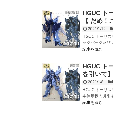
HGUC 
【 だめ！
2021/1/12
HGUC トーリ
ックパック及び武
記事を読む
HGUC 
を引いて
2021/1/8
HGUC トーリ
本体最後の脚部を
記事を読む