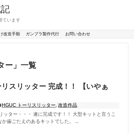
成記
得ています
け改造手順
ガンプラ製作代行
お問い合わせ
ター
」
一覧
トーリスリッター 完成！！ 【いやぁ
HGUC トーリスリッター
,
改造作品
スリッター・・・ 遂に完成です！！ 大型キットと言うこ
か歯ごたえのあるキットでした。 ...