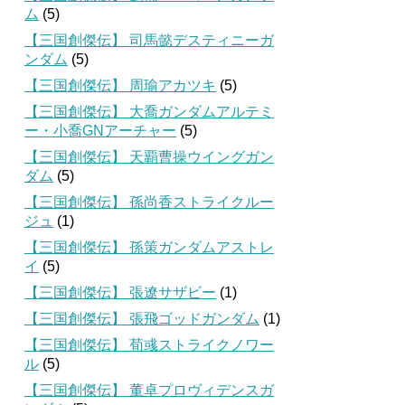
ム
(5)
【三国創傑伝】 司馬懿デスティニーガ
ンダム
(5)
【三国創傑伝】 周瑜アカツキ
(5)
【三国創傑伝】 大喬ガンダムアルテミ
ー・小喬GNアーチャー
(5)
【三国創傑伝】 天覇曹操ウイングガン
ダム
(5)
【三国創傑伝】 孫尚香ストライクルー
ジュ
(1)
【三国創傑伝】 孫策ガンダムアストレ
イ
(5)
【三国創傑伝】 張遼サザビー
(1)
【三国創傑伝】 張飛ゴッドガンダム
(1)
【三国創傑伝】 荀彧ストライクノワー
ル
(5)
【三国創傑伝】 董卓プロヴィデンスガ