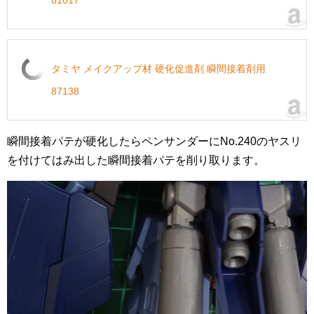
81017
タミヤ メイクアップ材 硬化促進剤 瞬間接着剤用
87138
瞬間接着パテが硬化したらペンサンダーにNo.240のヤスリ
を付けてはみ出した瞬間接着パテを削り取ります。