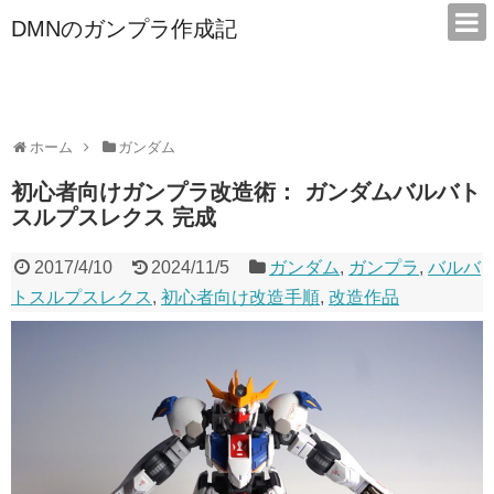
DMNのガンプラ作成記
本サイトは広告/アフィリエイトで収益を得ています
ホーム
ガンダム
初心者向けガンプラ改造術： ガンダムバルバト
スルプスレクス 完成
2017/4/10
2024/11/5
ガンダム
,
ガンプラ
,
バルバ
トスルプスレクス
,
初心者向け改造手順
,
改造作品