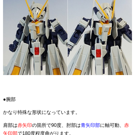
●腕部
かなり特殊な形状になっています。
肩部は
赤矢印
の箇所で90度、肘部は
青矢印部
に軸可動、
赤
矢印部
で180度程度曲がります。