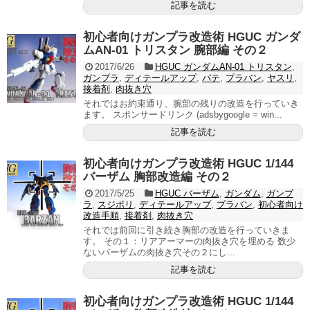
記事を読む
初心者向けガンプラ改造術 HGUC ガンダ
ムAN-01 トリスタン 腕部編 その２
2017/6/26
HGUC ガンダムAN-01 トリスタン
,
ガンプラ
,
ディテールアップ
,
パテ
,
プラバン
,
ヤスリ
,
接着剤
,
肉抜き穴
それではお約束通り、腕部の残りの改造を行っていき
ます。 スポンサードリンク (adsbygoogle = win...
記事を読む
初心者向けガンプラ改造術 HGUC 1/144
バーザム 胸部改造編 その２
2017/5/25
HGUC バーザム
,
ガンダム
,
ガンプ
ラ
,
スジボリ
,
ディテールアップ
,
プラバン
,
初心者向け
改造手順
,
接着剤
,
肉抜き穴
それでは前回に引き続き胸部の改造を行っていきま
す。 その１：リアアーマーの肉抜き穴を埋める 数少
ないバーザムの肉抜き穴その２にし...
記事を読む
初心者向けガンプラ改造術 HGUC 1/144