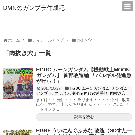
DMNのガンプラ作成記
本サイトは広告/アフィリエイトで収益を得ています
ホーム
ディテールアップ
肉抜き穴
「
肉抜き穴
」
一覧
HGUC ムーンガンダム【機動戦士MOON
ガンダム】 首部改造編 「バルギル発進急
がせぃ！」
2017/10/27
HGUC ムーンガンダム
,
ガンダム
,
ガンプラ
,
プラバン
,
初心者向け改造手順
,
肉抜き穴
まずは・・ 先に・・・ 謝ります・・・・ 今回、改造
は少しです。 申し訳ありません・・・・・ スポンサ
ードリンク ...
記事を読む
HGBF ういにんぐふみな 改造（SDすたー