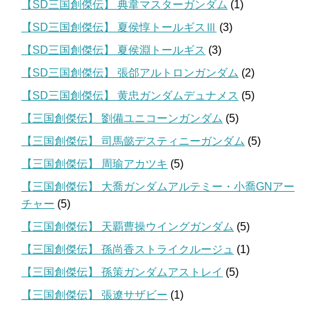
【SD三国創傑伝】 典韋マスターガンダム
(1)
【SD三国創傑伝】 夏侯惇トールギスⅢ
(3)
【SD三国創傑伝】 夏侯淵トールギス
(3)
【SD三国創傑伝】 張郃アルトロンガンダム
(2)
【SD三国創傑伝】 黄忠ガンダムデュナメス
(5)
【三国創傑伝】 劉備ユニコーンガンダム
(5)
【三国創傑伝】 司馬懿デスティニーガンダム
(5)
【三国創傑伝】 周瑜アカツキ
(5)
【三国創傑伝】 大喬ガンダムアルテミー・小喬GNアー
チャー
(5)
【三国創傑伝】 天覇曹操ウイングガンダム
(5)
【三国創傑伝】 孫尚香ストライクルージュ
(1)
【三国創傑伝】 孫策ガンダムアストレイ
(5)
【三国創傑伝】 張遼サザビー
(1)