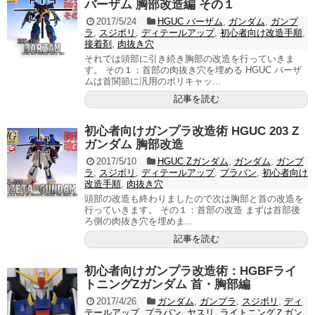
バーザム 胸部改造編 その１
2017/5/24
HGUC バーザム
,
ガンダム
,
ガンプ
ラ
,
スジボリ
,
ディテールアップ
,
初心者向け改造手順
,
接着剤
,
肉抜き穴
それでは頭部に引き続き胸部の改造を行っていきま
す。 その１：首部の肉抜き穴を埋める HGUC バーザ
ムは首関節に汎用のポリキャッ...
記事を読む
初心者向けガンプラ改造術 HGUC 203 Z
ガンダム 胸部改造
2017/5/10
HGUC Zガンダム
,
ガンダム
,
ガンプ
ラ
,
スジボリ
,
ディテールアップ
,
プラバン
,
初心者向け
改造手順
,
肉抜き穴
頭部の改造も終わりましたので次は胸部と首の改造を
行っていきます。 その１：首部の改造 まずは首部後
ろ側の肉抜き穴を埋めま...
記事を読む
初心者向けガンプラ改造術：HGBFライ
トニングZガンダム 首・胸部編
2017/4/26
ガンダム
,
ガンプラ
,
スジボリ
,
ディ
テールアップ
,
プラバン
,
ヤスリ
,
ライトニングＺガン