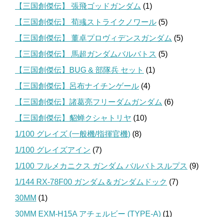
【三国創傑伝】 張飛ゴッドガンダム
(1)
【三国創傑伝】 荀彧ストライクノワール
(5)
【三国創傑伝】 董卓プロヴィデンスガンダム
(5)
【三国創傑伝】 馬超ガンダムバルバトス
(5)
【三国創傑伝】BUG & 部隊兵 セット
(1)
【三国創傑伝】呂布ナイチンゲール
(4)
【三国創傑伝】諸葛亮フリーダムガンダム
(6)
【三国創傑伝】貂蝉クシャトリヤ
(10)
1/100 グレイズ (一般機/指揮官機)
(8)
1/100 グレイズアイン
(7)
1/100 フルメカニクス ガンダム バルバトスルプス
(9)
1/144 RX-78F00 ガンダム＆ガンダムドック
(7)
30MM
(1)
30MM EXM-H15A アチェルビー (TYPE-A)
(1)