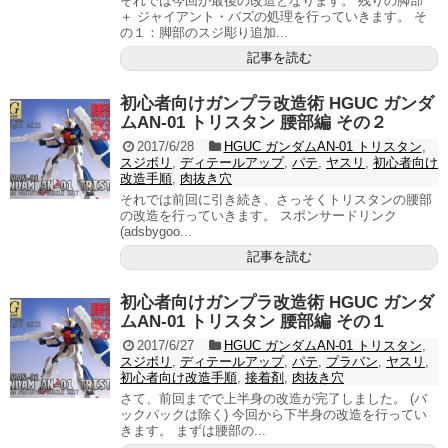
それでは今回が最後の改造となります。 残りの脚部
＋ ジャイアント・バズの処理を行っていきます。 そ
の１：脚部のスジ彫り追加...
記事を読む
初心者向けガンプラ改造術 HGUC ガンダ
ムAN-01 トリスタン 腰部編 その２
2017/6/28
HGUC ガンダムAN-01 トリスタン
,
スジボリ
,
ディテールアップ
,
パテ
,
ヤスリ
,
初心者向け
改造手順
,
肉抜き穴
それでは前回に引き続き、さっそくトリスタンの腰部
の改造を行っていきます。 スポンサードリンク
(adsbygoo...
記事を読む
初心者向けガンプラ改造術 HGUC ガンダ
ムAN-01 トリスタン 腰部編 その１
2017/6/27
HGUC ガンダムAN-01 トリスタン
,
スジボリ
,
ディテールアップ
,
パテ
,
プラバン
,
ヤスリ
,
初心者向け改造手順
,
接着剤
,
肉抜き穴
さて、前回までで上半身の改造が完了しました。 (バ
ックパックは除く) 今回から下半身の改造を行ってい
きます。 まずは腰部の...