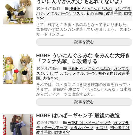
ういにんぐがんだむ も忘れてないよ）
2017/10/11
HGBF ういにんぐふみな
,
ガンプラ
,
パテ
,
メタルパーツ
,
ヤスリ
,
初心者向け改造手順
,
肉抜
き穴
さて、残すところ腕・脚のみとなってまいりました。
気を抜かずにガンガン改造していきましょう。 スポン
サードリンク ...
記事を読む
HGBF ういにんぐふみな をみんな大好き
「フミナ先輩」に改造する
2017/10/6
HGBF ういにんぐふみな
,
ガンプラ
,
スジボリ
,
プラバン
,
メタルパーツ
,
初心者向け改造手
順
,
肉抜き穴
それでは、顔・胸部に引き続き腰部の改造を行ってい
きます。 前回の記事にて「ういにんぐふみな」は水着
からボディスーツに改造する方...
記事を読む
HGBF はいぱーギャン子 最後の改造
2017/9/22
HGBF はいぱーギャン子
,
ガンプラ
,
ディテールアップ
,
メタルパーツ
,
ヤスリ
,
初心者向け
改造手順
,
肉抜き穴