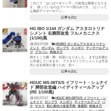
これにて「はいぱーギャン子」の改造は最後となりま
す。 残っているのはアーマー部のみです。 (といって
も胸部アーマーやアン...
記事を読む
HG IBO 1/144 ガンダム アスタロトリナ
シメント 右腕部改造 フルメカニクス
(1/100)風
2017/7/26
HGIBO ガンダムアスタロトリナシ
メント
,
ガンダム
,
ガンプラ
,
スジボリ
,
ディテールアッ
プ
,
プラバン
,
肉抜き穴
残すところ腕・脚・武器になりました。 まずは右腕か
ら作成していきます。 アスタロトリナシメントは手足
共に左右形状が違うため、別々...
記事を読む
HGUC MS-08TX/S イフリート・シュナイ
ド 脚部改造編 ハイディティールアップ
(RE 1/100風)
2017/7/17
HGUC MS-08TX/S イフリート・シ
ュナイド
,
ガンプラ
,
スジボリ
,
ディテールアップ
,
パ
テ
,
ヤスリ
,
初心者向け改造手順
,
接着剤
,
肉抜き穴