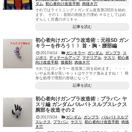
ダム
,
初心者向け改造手順
,
肉抜き穴
それではライトニングｚガンダム改造第2回目を始め
ます。 その１：首部の肉抜き穴埋め ＨＧとしてはめ
ずらしく共通のポリキャ...
記事を読む
初心者向けガンプラ改造術：元祖SD ガン
キラーを作ろう！！ 首・胸・腰部編
2017/4/14
ガンキラー
,
ガンダム
,
ガンプラ
,
ス
ジボリ
,
ディテールアップ
,
マテリアル
,
ヤスリ
,
初心者
向け改造手順
,
接着剤
,
肉抜き穴
それではガンキラー 改造第二回を始めます。 ・・・
いやぁ出来が良いキットはサクサク進みますね！！ 簡
単な処理で理想の形状になって...
記事を読む
初心者向けガンプラ改造術：プラバン ヤ
スリ編 ガンダムバルバトスルプスレクス
腕部を改造その２
2017/3/24
ガンダム
,
ガンプラ
,
バルバトスルプ
スレクス
,
プラバン
,
ヤスリ
,
初心者向け改造手順
,
肉抜
き穴