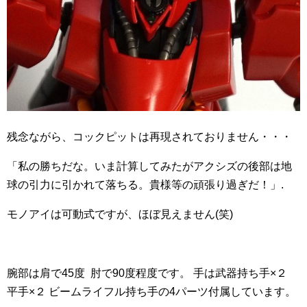
残念ながら、コックピットは再現されておりません・・・
「私の勝ちだな。いま計算してみたがアクシズの後部は地
球の引力に引かれて落ちる。貴様等の頑張り過ぎだ！」.
モノアイは可動式ですが、ほぼ見えません(笑)
腕部は肩で45度 肘で90度程度です。 手は武器持ち手×２
平手×２ ビームライフル持ち手の4パーツ付属しています。