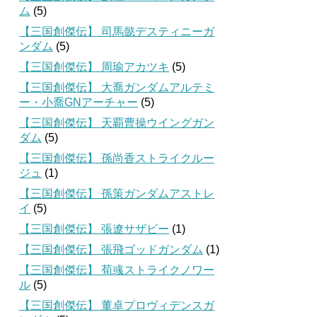
ム
(5)
【三国創傑伝】 司馬懿デスティニーガ
ンダム
(5)
【三国創傑伝】 周瑜アカツキ
(5)
【三国創傑伝】 大喬ガンダムアルテミ
ー・小喬GNアーチャー
(5)
【三国創傑伝】 天覇曹操ウイングガン
ダム
(5)
【三国創傑伝】 孫尚香ストライクルー
ジュ
(1)
【三国創傑伝】 孫策ガンダムアストレ
イ
(5)
【三国創傑伝】 張遼サザビー
(1)
【三国創傑伝】 張飛ゴッドガンダム
(1)
【三国創傑伝】 荀彧ストライクノワー
ル
(5)
【三国創傑伝】 董卓プロヴィデンスガ