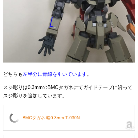
どちらも
左半分に青線を引いています
。
スジ彫りは0.3mmのBMCタガネにてガイドテープに沿って
スジ彫りを追加しています。
BMCタガネ 幅0.3mm T-030N