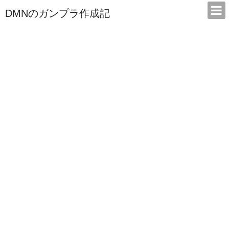
DMNのガンプラ作成記
本サイトは広告/アフィリエイトで収益を得ています