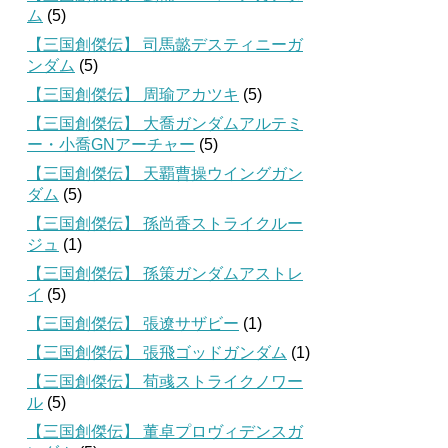
ム
(5)
【三国創傑伝】 司馬懿デスティニーガ
ンダム
(5)
【三国創傑伝】 周瑜アカツキ
(5)
【三国創傑伝】 大喬ガンダムアルテミ
ー・小喬GNアーチャー
(5)
【三国創傑伝】 天覇曹操ウイングガン
ダム
(5)
【三国創傑伝】 孫尚香ストライクルー
ジュ
(1)
【三国創傑伝】 孫策ガンダムアストレ
イ
(5)
【三国創傑伝】 張遼サザビー
(1)
【三国創傑伝】 張飛ゴッドガンダム
(1)
【三国創傑伝】 荀彧ストライクノワー
ル
(5)
【三国創傑伝】 董卓プロヴィデンスガ