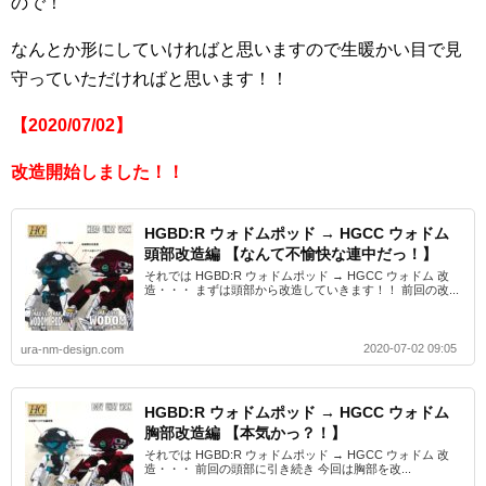
ので！
なんとか形にしていければと思いますので生暖かい目で見
守っていただければと思います！！
【2020/07/02】
改造開始しました！！
HGBD:R ウォドムポッド → HGCC ウォドム
頭部改造編 【なんて不愉快な連中だっ！】
それでは HGBD:R ウォドムポッド → HGCC ウォドム 改
造・・・ まずは頭部から改造していきます！！ 前回の改...
2020-07-02 09:05
ura-nm-design.com
HGBD:R ウォドムポッド → HGCC ウォドム
胸部改造編 【本気かっ？！】
それでは HGBD:R ウォドムポッド → HGCC ウォドム 改
造・・・ 前回の頭部に引き続き 今回は胸部を改...