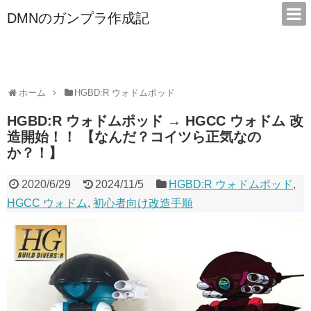
DMNのガンプラ作成記
本サイトは広告/アフィリエイトで収益を得ています
ホーム
HGBD:R ウォドムポッド
HGBD:R ウォドムポッド → HGCC ウォドム 改
造開始！！ 【なんだ？コイツら正気なの
か？！】
2020/6/29
2024/11/5
HGBD:R ウォドムポッド
,
HGCC ウォドム
,
初心者向け改造手順