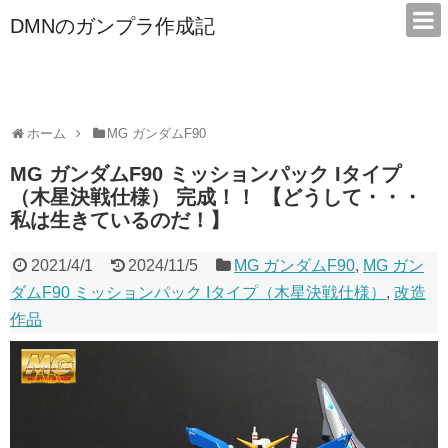
DMNのガンプラ作成記
本サイトは広告/アフィリエイトで収益を得ています
ホーム
MG ガンダムF90
MG ガンダムF90 ミッションパック Iタイプ
（木星決戦仕様） 完成！！ 【どうして・・・
私は生きているのだ！】
2021/4/1
2024/11/5
MG ガンダムF90
,
MG ガン
ダムF90 ミッションパック Iタイプ（木星決戦仕様）
,
改造
作品