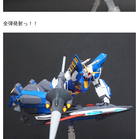
全弾発射っ！！