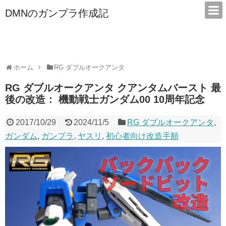
DMNのガンプラ作成記
本サイトは広告/アフィリエイトで収益を得ています
ホーム
RG ダブルオークアンタ
RG ダブルオークアンタ クアンタムバースト 最
後の改造： 機動戦士ガンダム00 10周年記念
2017/10/29
2024/11/5
RG ダブルオークアンタ
,
ガンダム
,
ガンプラ
,
ヤスリ
,
初心者向け改造手順