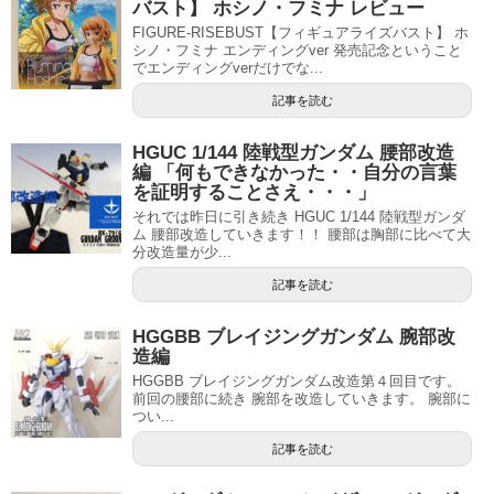
バスト】 ホシノ・フミナ レビュー
FIGURE-RISEBUST【フィギュアライズバスト】 ホ
シノ・フミナ エンディングver 発売記念ということ
でエンディングverだけでな...
記事を読む
HGUC 1/144 陸戦型ガンダム 腰部改造
編 「何もできなかった・・自分の言葉
を証明することさえ・・・」
それでは昨日に引き続き HGUC 1/144 陸戦型ガンダ
ム 腰部改造していきます！！ 腰部は胸部に比べて大
分改造量が少...
記事を読む
HGGBB ブレイジングガンダム 腕部改
造編
HGGBB ブレイジングガンダム改造第４回目です。
前回の腰部に続き 腕部を改造していきます。 腕部に
つい...
記事を読む