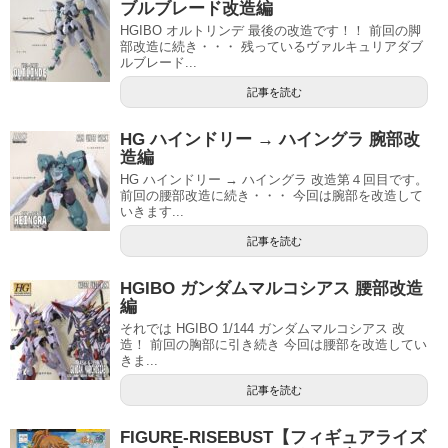
ブルブレード改造編
HGIBO オルトリンデ 最後の改造です！！ 前回の脚
部改造に続き・・・ 残っているヴァルキュリアダブ
ルブレード...
記事を読む
HG ハインドリー → ハイングラ 腕部改
造編
HG ハインドリー → ハイングラ 改造第４回目です。
前回の腰部改造に続き・・・ 今回は腕部を改造して
いきます...
記事を読む
HGIBO ガンダムマルコシアス 腰部改造
編
それでは HGIBO 1/144 ガンダムマルコシアス 改
造！ 前回の胸部に引き続き 今回は腰部を改造してい
きま...
記事を読む
FIGURE-RISEBUST【フィギュアライズ