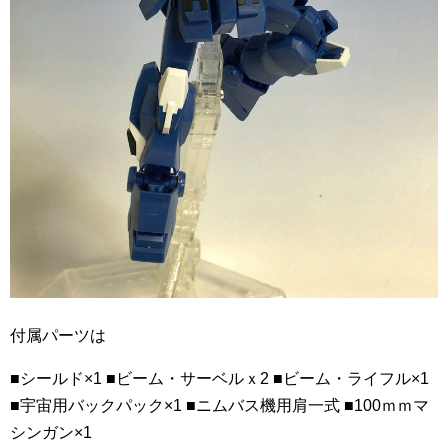
付属パーツは
■シールド×1
■ビーム・サーベルｘ2
■ビーム・ライフル×1
■宇宙用バックパック×1
■ニムバス機用肩一式
■100ｍｍマ
シンガン×1