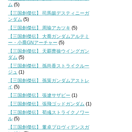
ム
(5)
【三国創傑伝】 司馬懿デスティニーガ
ンダム
(5)
【三国創傑伝】 周瑜アカツキ
(5)
【三国創傑伝】 大喬ガンダムアルテミ
ー・小喬GNアーチャー
(5)
【三国創傑伝】 天覇曹操ウイングガン
ダム
(5)
【三国創傑伝】 孫尚香ストライクルー
ジュ
(1)
【三国創傑伝】 孫策ガンダムアストレ
イ
(5)
【三国創傑伝】 張遼サザビー
(1)
【三国創傑伝】 張飛ゴッドガンダム
(1)
【三国創傑伝】 荀彧ストライクノワー
ル
(5)
【三国創傑伝】 董卓プロヴィデンスガ