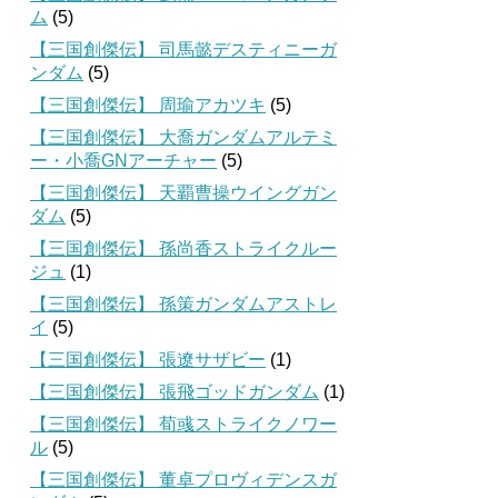
ム
(5)
【三国創傑伝】 司馬懿デスティニーガ
ンダム
(5)
【三国創傑伝】 周瑜アカツキ
(5)
【三国創傑伝】 大喬ガンダムアルテミ
ー・小喬GNアーチャー
(5)
【三国創傑伝】 天覇曹操ウイングガン
ダム
(5)
【三国創傑伝】 孫尚香ストライクルー
ジュ
(1)
【三国創傑伝】 孫策ガンダムアストレ
イ
(5)
【三国創傑伝】 張遼サザビー
(1)
【三国創傑伝】 張飛ゴッドガンダム
(1)
【三国創傑伝】 荀彧ストライクノワー
ル
(5)
【三国創傑伝】 董卓プロヴィデンスガ