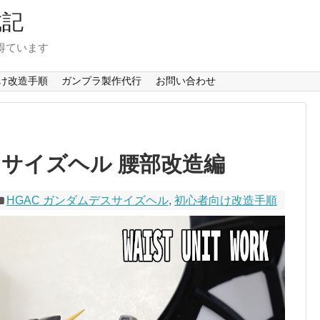
成記
得ています
け改造手順
ガンプラ製作代行
お問い合わせ
ル
スサイズヘル 腰部改造編
HGAC ガンダムデスサイズヘル
,
初心者向け改造手順