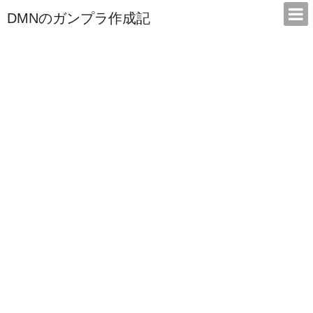
DMNのガンプラ作成記
本サイトは広告/アフィリエイトで収益を得ています