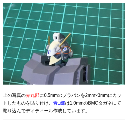
上の写真の
赤丸部
に0.5mmのプラバンを2mm×3mmにカッ
トしたものを貼り付け、
青□部
は1.0mmのBMCタガネにて
彫り込んでディティール作成しています。