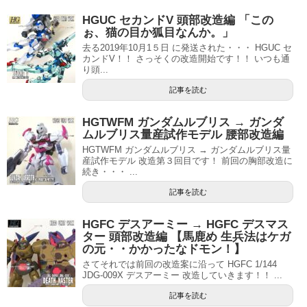
HGUC セカンドV 頭部改造編 「この
ぉ、猫の目か狐目なんか。」
去る2019年10月1５日 に発送された・・・ HGUC セ
カンドV！！ さっそくの改造開始です！！ いつも通
り頭...
記事を読む
HGTWFM ガンダムルブリス → ガンダ
ムルブリス量産試作モデル 腰部改造編
HGTWFM ガンダムルブリス → ガンダムルブリス量
産試作モデル 改造第３回目です！ 前回の胸部改造に
続き・・・ ...
記事を読む
HGFC デスアーミー → HGFC デスマス
ター 頭部改造編 【馬鹿め 生兵法はケガ
の元・・かかったなドモン！】
さてそれでは前回の改造案に沿って HGFC 1/144
JDG-009X デスアーミー 改造していきます！！ ...
記事を読む