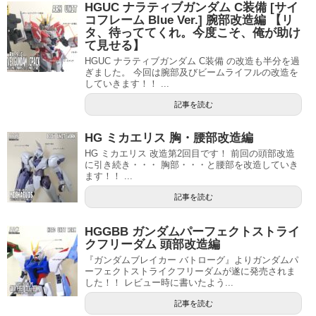
HGUC ナラティブガンダム C装備 [サイ
コフレーム Blue Ver.] 腕部改造編 【リ
タ、待っててくれ。今度こそ、俺が助け
て見せる】
HGUC ナラティブガンダム C装備 の改造も半分を過
ぎました。 今回は腕部及びビームライフルの改造を
していきます！！ ...
記事を読む
HG ミカエリス 胸・腰部改造編
HG ミカエリス 改造第2回目です！ 前回の頭部改造
に引き続き・・・ 胸部・・・と腰部を改造していき
ます！！ ...
記事を読む
HGGBB ガンダムパーフェクトストライ
クフリーダム 頭部改造編
『ガンダムブレイカー バトローグ』よりガンダムパ
ーフェクトストライクフリーダムが遂に発売されま
した！！ レビュー時に書いたよう...
記事を読む