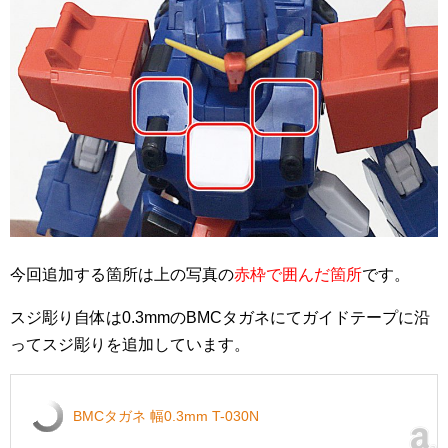
今回追加する箇所は上の写真の
赤枠で囲んだ箇所
です。
スジ彫り自体は0.3mmのBMCタガネにてガイドテープに沿
ってスジ彫りを追加しています。
BMCタガネ 幅0.3mm T-030N