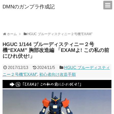
DMNのガンプラ作成記
本サイトは広告/アフィリエイトで収益を得ています
ホーム
HGUC ブルーディスティニー２号機“EXAM”
HGUC 1/144 ブルーディスティニー２号
機“EXAM” 胸部改造編 「EXAMよ! この私の前
にひれ伏せ!」
2017/12/13
2024/11/5
HGUC ブルーディスティ
ニー２号機“EXAM”
,
初心者向け改造手順