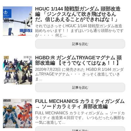
HGUC 1/144 陸戦型ガンダム 頭部改造
編 「ジンクスなんて吹き飛ばせるん
だ。信じあえることができればな！」
それではさっそくHGUC 1/144 陸戦型ガンダム改造
始めちゃいます！！ まずはいつも通り頭部からです
が・・・・ 何と...
記事を読む
HGBD:R ガンダムTRYAGEマグナム 頭
部改造編 【そうでなくてはなぁ！！】
2020年7月23日 に発売された HGBD:R 1/144 ガンダ
ムTRYAGEマグナム・・・ さっそく改造していき
ま...
記事を読む
FULL MECHANICS カラミティガンダム
→ ソードカラミティ 肩部改造編
FULL MECHANICS カラミティガンダム → ソードカ
ラミティ 改造第４回目です。 いつもだったら腕部を
一気に改造して...