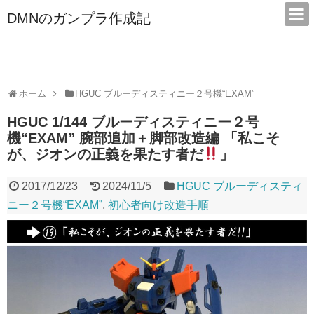
DMNのガンプラ作成記
本サイトは広告/アフィリエイトで収益を得ています
ホーム
HGUC ブルーディスティニー２号機“EXAM”
HGUC 1/144 ブルーディスティニー２号
機“EXAM” 腕部追加＋脚部改造編 「私こそ
が、ジオンの正義を果たす者だ
」
2017/12/23
2024/11/5
HGUC ブルーディスティ
ニー２号機“EXAM”
,
初心者向け改造手順