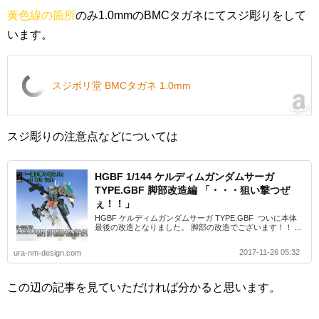
黄色線の箇所
のみ1.0mmのBMCタガネにてスジ彫りをして
います。
スジボリ堂 BMCタガネ 1.0mm
スジ彫りの注意点などについては
HGBF 1/144 ケルディムガンダムサーガ
TYPE.GBF 脚部改造編 「・・・狙い撃つぜ
ぇ！！」
HGBF ケルディムガンダムサーガ TYPE.GBF ついに本体
最後の改造となりました。 脚部の改造でございます！！ ...
2017-11-26 05:32
ura-nm-design.com
この辺の記事を見ていただければ分かると思います。