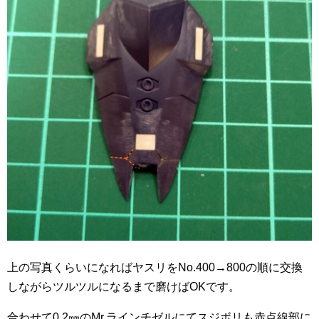
上の写真くらいになればヤスリをNo.400→800の順に交換
しながらツルツルになるまで磨けばOKです。
合わせて0.2㎜のMr.ラインチゼルにてスジボリも赤点線部に