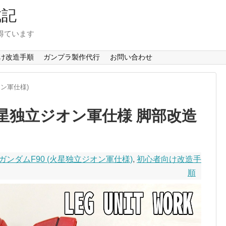
成記
得ています
け改造手順
ガンプラ製作代行
お問い合わせ
オン軍仕様)
 火星独立ジオン軍仕様 脚部改造
 ガンダムF90 (火星独立ジオン軍仕様)
,
初心者向け改造手
順