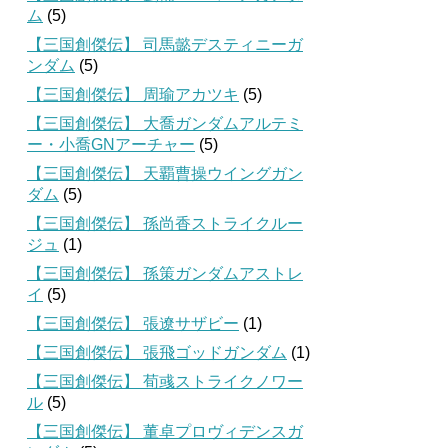
ム
(5)
【三国創傑伝】 司馬懿デスティニーガ
ンダム
(5)
【三国創傑伝】 周瑜アカツキ
(5)
【三国創傑伝】 大喬ガンダムアルテミ
ー・小喬GNアーチャー
(5)
【三国創傑伝】 天覇曹操ウイングガン
ダム
(5)
【三国創傑伝】 孫尚香ストライクルー
ジュ
(1)
【三国創傑伝】 孫策ガンダムアストレ
イ
(5)
【三国創傑伝】 張遼サザビー
(1)
【三国創傑伝】 張飛ゴッドガンダム
(1)
【三国創傑伝】 荀彧ストライクノワー
ル
(5)
【三国創傑伝】 董卓プロヴィデンスガ