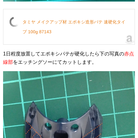
タミヤ メイクアップ材 エポキシ造形パテ 速硬化タイ
プ 100g 87143
1日程度放置してエポキシパテが硬化したら下の写真の
赤点
線部
をエッチングソーにてカットします。