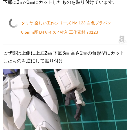
下部に2㎜×1㎜にカットしたものを貼り付けています。
タミヤ 楽しい工作シリーズ No.123 白色プラバン
0.5mm厚 B4サイズ 4枚入 工作素材 70123
ヒザ部は上側に上底2㎜ 下底3㎜ 高さ2㎜の台形型にカット
したものを逆にして貼り付け