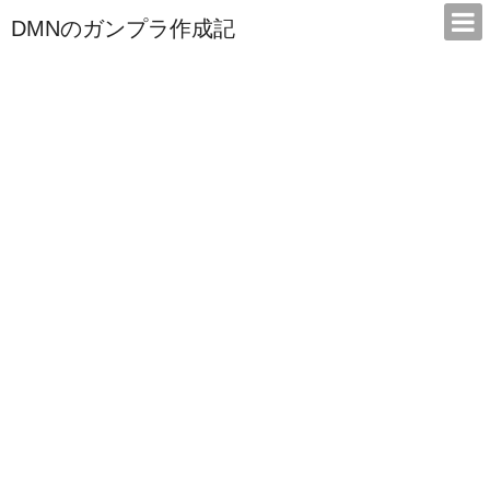
DMNのガンプラ作成記
本サイトは広告/アフィリエイトで収益を得ています