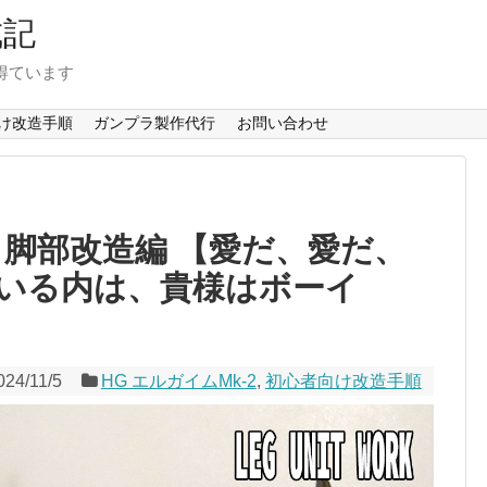
成記
得ています
け改造手順
ガンプラ製作代行
お問い合わせ
2 脚部改造編 【愛だ、愛だ、
いる内は、貴様はボーイ
024/11/5
HG エルガイムMk-2
,
初心者向け改造手順