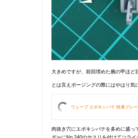
大きめですが、前回埋めた腕の甲ほど
とは言えポージングの際にはやはり気
ウェーブ エポキシパテ 軽量グレー
肉抜き穴にエポキシパテを多めに盛っ
ダーにNo.240のヤスリを付けてツラ