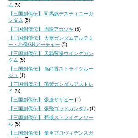
ム
(5)
【三国創傑伝】 司馬懿デスティニーガ
ンダム
(5)
【三国創傑伝】 周瑜アカツキ
(5)
【三国創傑伝】 大喬ガンダムアルテミ
ー・小喬GNアーチャー
(5)
【三国創傑伝】 天覇曹操ウイングガン
ダム
(5)
【三国創傑伝】 孫尚香ストライクルー
ジュ
(1)
【三国創傑伝】 孫策ガンダムアストレ
イ
(5)
【三国創傑伝】 張遼サザビー
(1)
【三国創傑伝】 張飛ゴッドガンダム
(1)
【三国創傑伝】 荀彧ストライクノワー
ル
(5)
【三国創傑伝】 董卓プロヴィデンスガ