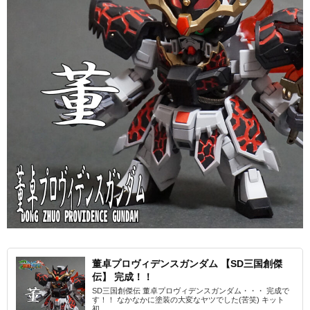
董卓プロヴィデンスガンダム 【SD三国創傑
伝】 完成！！
SD三国創傑伝 董卓プロヴィデンスガンダム・・・ 完成で
す！！ なかなかに塗装の大変なヤツでした(苦笑) キット
初...