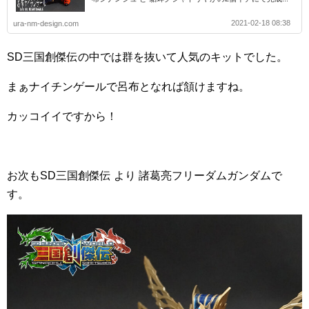
2021-02-18 08:38
ura-nm-design.com
SD三国創傑伝の中では群を抜いて人気のキットでした。
まぁナイチンゲールで呂布となれば頷けますね。
カッコイイですから！
お次もSD三国創傑伝 より 諸葛亮フリーダムガンダムで
す。