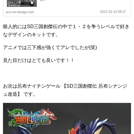
2021-02-10 08:27
ura-nm-design.com
個人的にはSD三国創傑伝の中で１・２を争うレベルで好き
なデザインのキットです。
アニメでは三下感が強くてアレでしたが(笑)
見た目だけはとても良いです！！
お次は呂布ナイチンゲール 【SD三国創傑伝 呂布シナンジ
ュ改造】 です。