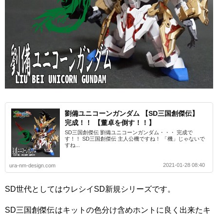
劉備ユニコーンガンダム 【SD三国創傑伝】
完成！！ 【董卓を倒す！！】
SD三国創傑伝 劉備ユニコーンガンダム・・・ 完成で
す！！ SD三国創傑伝 主人公機ですね！ 「機」じゃないで
すね...
2021-01-28 08:40
ura-nm-design.com
SD世代としてはウレシイSD新規シリーズです。
SD三国創傑伝はキットの色分け含めホントに良く出来たキ