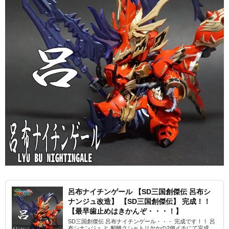
呂布ナイチンゲール 【SD三国創傑伝 呂布シ
ナンジュ改造】 【SD三国創傑伝】 完成！！
【最早歯止めはきかんぞ・・・！】
SD三国創傑伝 呂布ナイチンゲール・・・ 完成です！！ 呂
布シナンジュ と 貂蝉クシャトリヤかの2個イチにて完成...