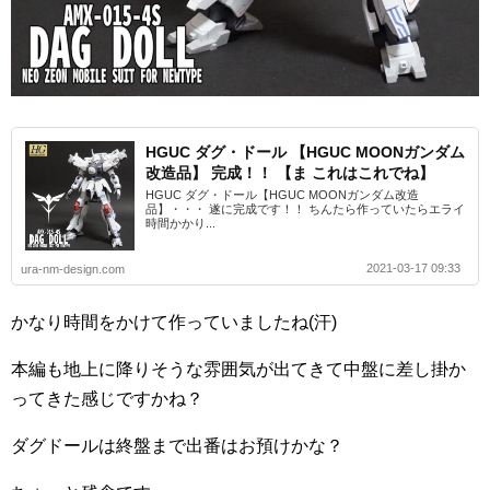
HGUC ダグ・ドール 【HGUC MOONガンダム
改造品】 完成！！ 【ま これはこれでね】
HGUC ダグ・ドール【HGUC MOONガンダム改造
品】・・・ 遂に完成です！！ ちんたら作っていたらエライ
時間かかり...
2021-03-17 09:33
ura-nm-design.com
かなり時間をかけて作っていましたね(汗)
本編も地上に降りそうな雰囲気が出てきて中盤に差し掛か
ってきた感じですかね？
ダグドールは終盤まで出番はお預けかな？