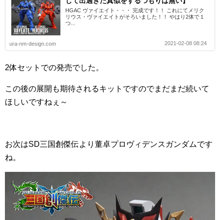
して出過ぎた真似をするつもりは無い】
HGAC ヴァイエイト・・・ 完成です！！ これにてメリク
リウス・ヴァイエイトがそろいました！！ やはり2体で１
つ...
2021-02-08 08:24
ura-nm-design.com
2体セットでの発売でした。
この後の展開も期待されるキットですのでまだまだ続いて
ほしいですねぇ～
お次はSD三国創傑伝より董卓プロヴィデンスガンダムです
ね。