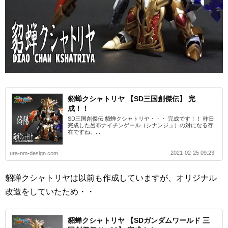
貂蝉クシャトリヤ 【SD三国創傑伝】 完
成！！
SD三国創傑伝 貂蝉クシャトリヤ・・・ 完成です！！ 昨日
完成した呂布ナイチンゲール（シナンジュ）の対になる存
在ですね。...
2021-02-25 09:23
ura-nm-design.com
貂蝉クシャトリヤは以前も作成していますが、オリジナル
改造をしていたため・・
貂蝉クシャトリヤ 【SDガンダムワールド 三