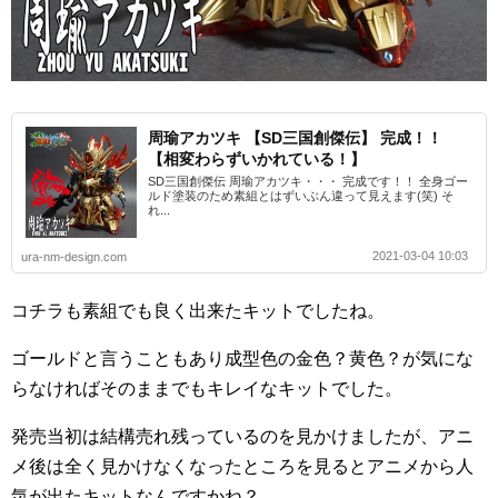
周瑜アカツキ 【SD三国創傑伝】 完成！！
【相変わらずいかれている！】
SD三国創傑伝 周瑜アカツキ・・・ 完成です！！ 全身ゴー
ルド塗装のため素組とはずいぶん違って見えます(笑) そ
れ...
2021-03-04 10:03
ura-nm-design.com
コチラも素組でも良く出来たキットでしたね。
ゴールドと言うこともあり成型色の金色？黄色？が気にな
らなければそのままでもキレイなキットでした。
発売当初は結構売れ残っているのを見かけましたが、アニ
メ後は全く見かけなくなったところを見るとアニメから人
気が出たキットなんですかね？