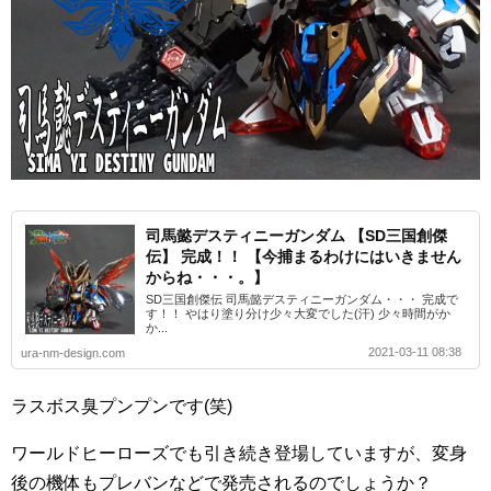
司馬懿デスティニーガンダム 【SD三国創傑
伝】 完成！！ 【今捕まるわけにはいきません
からね・・・。】
SD三国創傑伝 司馬懿デスティニーガンダム・・・ 完成で
す！！ やはり塗り分け少々大変でした(汗) 少々時間がか
か...
2021-03-11 08:38
ura-nm-design.com
ラスボス臭プンプンです(笑)
ワールドヒーローズでも引き続き登場していますが、変身
後の機体もプレバンなどで発売されるのでしょうか？